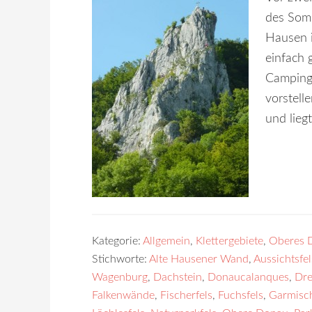
des Som
Hausen i
einfach 
Campingp
vorstell
und lieg
Kategorie:
Allgemein
,
Klettergebiete
,
Oberes 
Stichworte:
Alte Hausener Wand
,
Aussichtsfel
Wagenburg
,
Dachstein
,
Donaucalanques
,
Dre
Falkenwände
,
Fischerfels
,
Fuchsfels
,
Garmisc