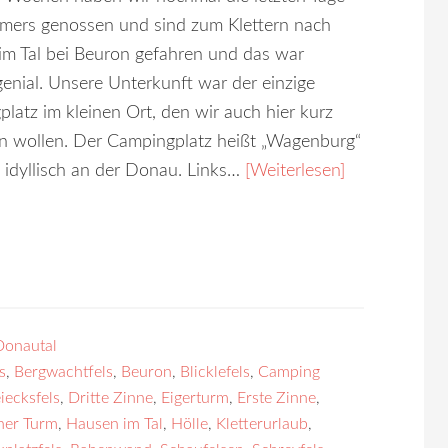
mers genossen und sind zum Klettern nach
m Tal bei Beuron gefahren und das war
genial. Unsere Unterkunft war der einzige
latz im kleinen Ort, den wir auch hier kurz
en wollen. Der Campingplatz heißt „Wagenburg“
t idyllisch an der Donau. Links…
[Weiterlesen]
Donautal
s
,
Bergwachtfels
,
Beuron
,
Blicklefels
,
Camping
iecksfels
,
Dritte Zinne
,
Eigerturm
,
Erste Zinne
,
her Turm
,
Hausen im Tal
,
Hölle
,
Kletterurlaub
,