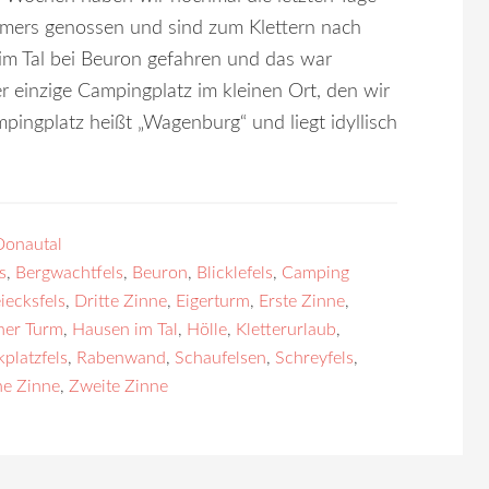
mers genossen und sind zum Klettern nach
m Tal bei Beuron gefahren und das war
r einzige Campingplatz im kleinen Ort, den wir
mpingplatz heißt „Wagenburg“ und liegt idyllisch
Donautal
s
,
Bergwachtfels
,
Beuron
,
Blicklefels
,
Camping
iecksfels
,
Dritte Zinne
,
Eigerturm
,
Erste Zinne
,
her Turm
,
Hausen im Tal
,
Hölle
,
Kletterurlaub
,
kplatzfels
,
Rabenwand
,
Schaufelsen
,
Schreyfels
,
he Zinne
,
Zweite Zinne