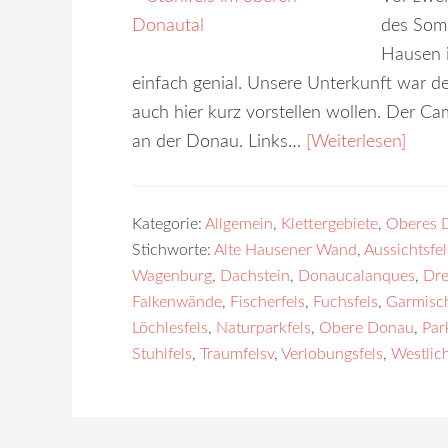
des Som
Hausen i
einfach genial. Unsere Unterkunft war de
auch hier kurz vorstellen wollen. Der Ca
an der Donau. Links…
[Weiterlesen]
Kategorie:
Allgemein
,
Klettergebiete
,
Oberes 
Stichworte:
Alte Hausener Wand
,
Aussichtsfel
Wagenburg
,
Dachstein
,
Donaucalanques
,
Dre
Falkenwände
,
Fischerfels
,
Fuchsfels
,
Garmisc
Löchlesfels
,
Naturparkfels
,
Obere Donau
,
Par
Stuhlfels
,
Traumfelsv
,
Verlobungsfels
,
Westlic