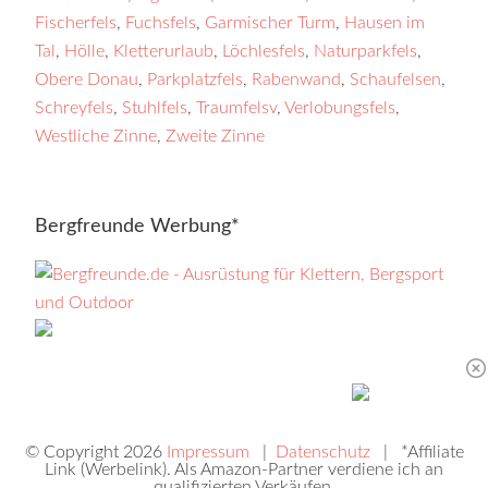
Fischerfels
,
Fuchsfels
,
Garmischer Turm
,
Hausen im
Tal
,
Hölle
,
Kletterurlaub
,
Löchlesfels
,
Naturparkfels
,
Obere Donau
,
Parkplatzfels
,
Rabenwand
,
Schaufelsen
,
Schreyfels
,
Stuhlfels
,
Traumfelsv
,
Verlobungsfels
,
Westliche Zinne
,
Zweite Zinne
Bergfreunde Werbung*
© Copyright 2026
Impressum
|
Datenschutz
| *Affiliate
Link (Werbelink). Als Amazon-Partner verdiene ich an
qualifizierten Verkäufen.