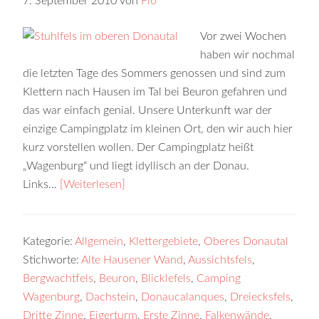
7. September 2010
von
Flo
Vor zwei Wochen
haben wir nochmal
die letzten Tage des Sommers genossen und sind zum
Klettern nach Hausen im Tal bei Beuron gefahren und
das war einfach genial. Unsere Unterkunft war der
einzige Campingplatz im kleinen Ort, den wir auch hier
kurz vorstellen wollen. Der Campingplatz heißt
„Wagenburg“ und liegt idyllisch an der Donau.
Links…
[Weiterlesen]
Kategorie:
Allgemein
,
Klettergebiete
,
Oberes Donautal
Stichworte:
Alte Hausener Wand
,
Aussichtsfels
,
Bergwachtfels
,
Beuron
,
Blicklefels
,
Camping
Wagenburg
,
Dachstein
,
Donaucalanques
,
Dreiecksfels
,
Dritte Zinne
,
Eigerturm
,
Erste Zinne
,
Falkenwände
,