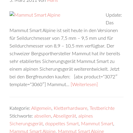
5. März 2011
von
Hans
Update:
Das
Mammut Smart Alpine ist seit heute in den Versionen
für Seildurchmesser von 7,5 mm – 9,5 mm und für
Seildurchmesser von 8,9 – 10,5 mm verfügbar. Der
schweizer Bergsporthersteller Mammut hat ihr bereits
sehr etabliertes Sicherungsgerät Mammut Smart zu
einem alpinen Sicherungsgerät weiterentwickelt. Jetzt
bei den Bergfreunden kaufen: [abx product=“3072″
template=“3060″] Mammut…
[Weiterlesen]
Kategorie:
Allgemein
,
Kletterhardware
,
Testberichte
Stichworte:
abseilen
,
Abseilgerät
,
alpines
Sicherungsgerät
,
doppeltes Smart
,
Mammut Smart
,
Mammut Smart Alpine
,
Mammut Smart Alpine