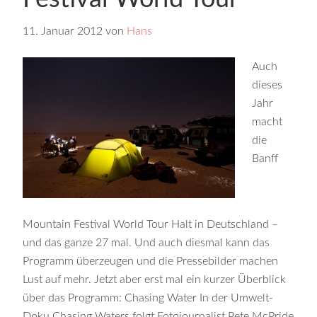
11. Januar 2012
von
Hans
Auch
dieses
Jahr
macht
die
Banff
Mountain Festival World Tour Halt in Deutschland –
und das ganze 27 mal. Und auch diesmal kann das
Programm überzeugen und die Pressebilder machen
Lust auf mehr. Jetzt aber erst mal ein kurzer Überblick
über das Programm: Chasing Water In der Umwelt-
Doku Chasing Waters folgt Fotojournalist Pete McPride