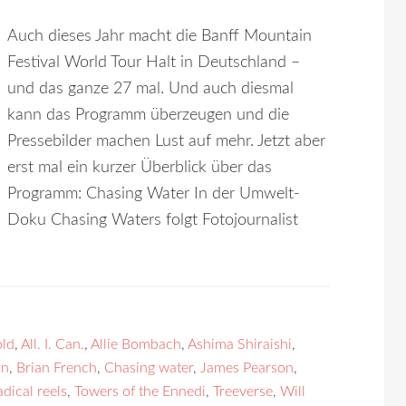
Auch dieses Jahr macht die Banff Mountain
Festival World Tour Halt in Deutschland –
und das ganze 27 mal. Und auch diesmal
kann das Programm überzeugen und die
Pressebilder machen Lust auf mehr. Jetzt aber
erst mal ein kurzer Überblick über das
Programm: Chasing Water In der Umwelt-
Doku Chasing Waters folgt Fotojournalist
old
,
All. I. Can.
,
Allie Bombach
,
Ashima Shiraishi
,
on
,
Brian French
,
Chasing water
,
James Pearson
,
adical reels
,
Towers of the Ennedi
,
Treeverse
,
Will