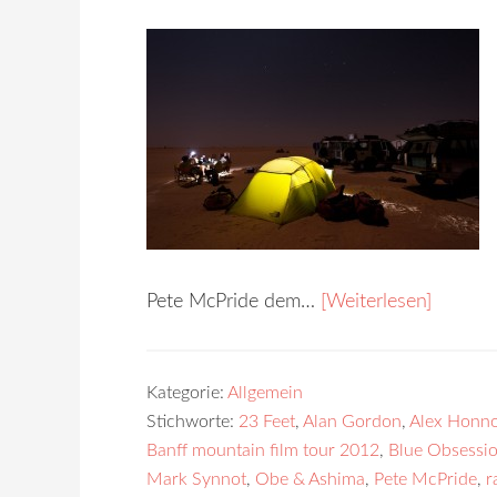
Pete McPride dem…
[Weiterlesen]
Kategorie:
Allgemein
Stichworte:
23 Feet
,
Alan Gordon
,
Alex Honn
Banff mountain film tour 2012
,
Blue Obsessi
Mark Synnot
,
Obe & Ashima
,
Pete McPride
,
r