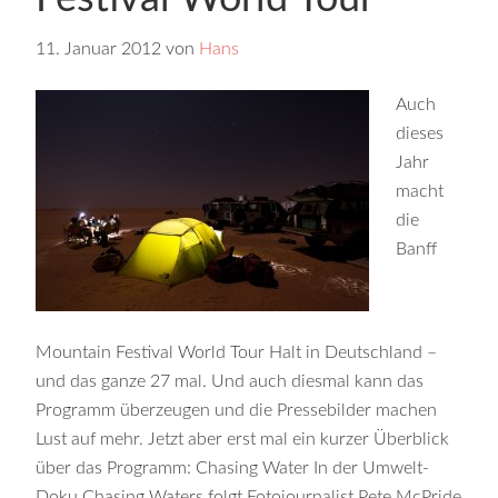
11. Januar 2012
von
Hans
Auch
dieses
Jahr
macht
die
Banff
Mountain Festival World Tour Halt in Deutschland –
und das ganze 27 mal. Und auch diesmal kann das
Programm überzeugen und die Pressebilder machen
Lust auf mehr. Jetzt aber erst mal ein kurzer Überblick
über das Programm: Chasing Water In der Umwelt-
Doku Chasing Waters folgt Fotojournalist Pete McPride