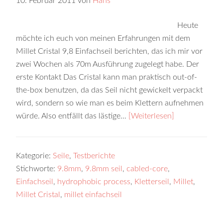
10. Februar 2011
von
Hans
Heute
möchte ich euch von meinen Erfahrungen mit dem
Millet Cristal 9,8 Einfachseil berichten, das ich mir vor
zwei Wochen als 70m Ausführung zugelegt habe. Der
erste Kontakt Das Cristal kann man praktisch out-of-
the-box benutzen, da das Seil nicht gewickelt verpackt
wird, sondern so wie man es beim Klettern aufnehmen
würde. Also entfällt das lästige…
[Weiterlesen]
Kategorie:
Seile
,
Testberichte
Stichworte:
9.8mm
,
9.8mm seil
,
cabled-core
,
Einfachseil
,
hydrophobic process
,
Kletterseil
,
Millet
,
Millet Cristal
,
millet einfachseil