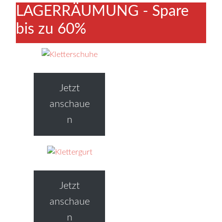
LAGERRÄUMUNG - Spare
bis zu 60%
Jetzt
anschaue
n
Jetzt
anschaue
n