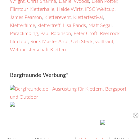
Wright
,
Chris Sharma
,
Daniel Woods
,
Dean Potter
,
Filmtour Kletterhalle
,
Heide Wirtz
,
IFSC Weltcup
,
James Pearson
,
Kletterevent
,
Kletterfestival
,
Kletterfilme
,
klettertreff
,
Lisa Rands
,
Matt Segal
,
Paraclimbing
,
Paul Robinson
,
Peter Croft
,
Reel rock
film tour
,
Rock Master Arco
,
Ueli Steck
,
volltrauf
,
Weltmeisterschaft Klettern
Bergfreunde Werbung*