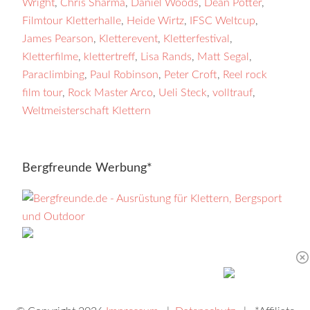
Wright
,
Chris Sharma
,
Daniel Woods
,
Dean Potter
,
Filmtour Kletterhalle
,
Heide Wirtz
,
IFSC Weltcup
,
James Pearson
,
Kletterevent
,
Kletterfestival
,
Kletterfilme
,
klettertreff
,
Lisa Rands
,
Matt Segal
,
Paraclimbing
,
Paul Robinson
,
Peter Croft
,
Reel rock
film tour
,
Rock Master Arco
,
Ueli Steck
,
volltrauf
,
Weltmeisterschaft Klettern
Bergfreunde Werbung*