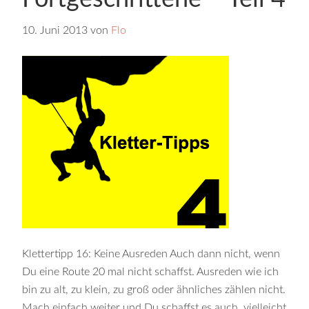
10. Juni 2013
von
Flo
Klettertipp 16: Keine Ausreden Auch dann nicht, wenn
Du eine Route 20 mal nicht schaffst. Ausreden wie ich
bin zu alt, zu klein, zu groß oder ähnliches zählen nicht.
Mach einfach weiter und Du schaffst es auch, vielleicht