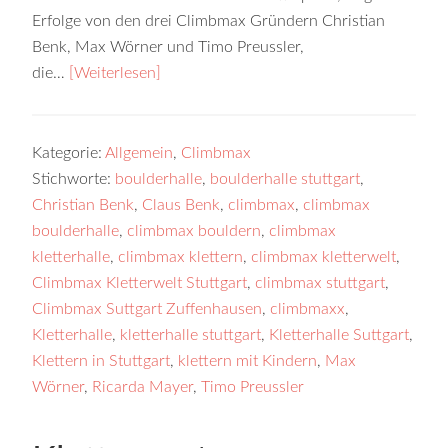
Erfolge von den drei Climbmax Gründern Christian
Benk, Max Wörner und Timo Preussler,
die…
[Weiterlesen]
Kategorie:
Allgemein
,
Climbmax
Stichworte:
boulderhalle
,
boulderhalle stuttgart
,
Christian Benk
,
Claus Benk
,
climbmax
,
climbmax
boulderhalle
,
climbmax bouldern
,
climbmax
kletterhalle
,
climbmax klettern
,
climbmax kletterwelt
,
Climbmax Kletterwelt Stuttgart
,
climbmax stuttgart
,
Climbmax Suttgart Zuffenhausen
,
climbmaxx
,
Kletterhalle
,
kletterhalle stuttgart
,
Kletterhalle Suttgart
,
Klettern in Stuttgart
,
klettern mit Kindern
,
Max
Wörner
,
Ricarda Mayer
,
Timo Preussler