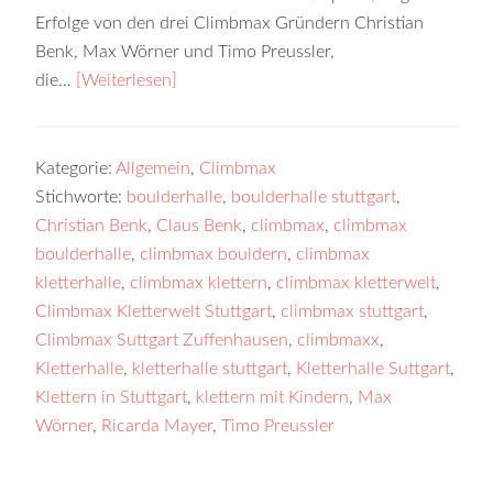
Erfolge von den drei Climbmax Gründern Christian
Benk, Max Wörner und Timo Preussler,
die…
[Weiterlesen]
Kategorie:
Allgemein
,
Climbmax
Stichworte:
boulderhalle
,
boulderhalle stuttgart
,
Christian Benk
,
Claus Benk
,
climbmax
,
climbmax
boulderhalle
,
climbmax bouldern
,
climbmax
kletterhalle
,
climbmax klettern
,
climbmax kletterwelt
,
Climbmax Kletterwelt Stuttgart
,
climbmax stuttgart
,
Climbmax Suttgart Zuffenhausen
,
climbmaxx
,
Kletterhalle
,
kletterhalle stuttgart
,
Kletterhalle Suttgart
,
Klettern in Stuttgart
,
klettern mit Kindern
,
Max
Wörner
,
Ricarda Mayer
,
Timo Preussler