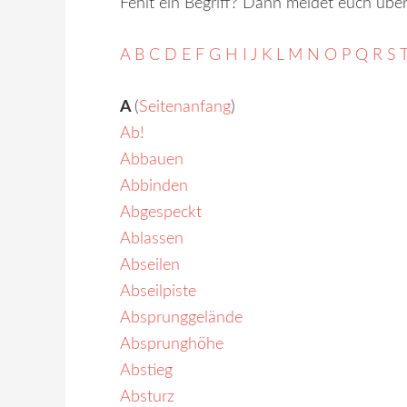
Fehlt ein Begriff? Dann meldet euch übe
A
B
C
D
E
F
G
H
I
J
K
L
M
N
O
P
Q
R
S
A
(
Seitenanfang
)
Ab!
Abbauen
Abbinden
Abgespeckt
Ablassen
Abseilen
Abseilpiste
Absprunggelände
Absprunghöhe
Abstieg
Absturz