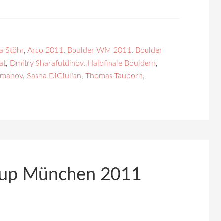
a Stöhr
,
Arco 2011
,
Boulder WM 2011
,
Boulder
at
,
Dmitry Sharafutdinov
,
Halbfinale Bouldern
,
lmanov
,
Sasha DiGiulian
,
Thomas Tauporn
,
cup München 2011