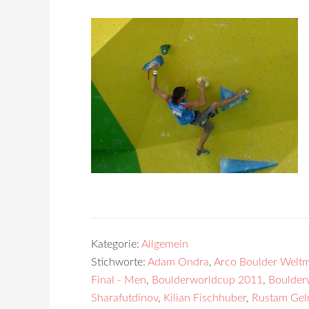
Kategorie:
Allgemein
Stichworte:
Adam Ondra
,
Arco Boulder Weltm
Final - Men
,
Boulderworldcup 2011
,
Boulder
Sharafutdinov
,
Kilian Fischhuber
,
Rustam Ge