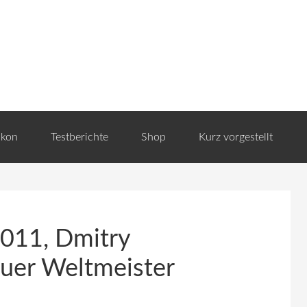
ikon
Testberichte
Shop
Kurz vorgestellt
011, Dmitry
euer Weltmeister