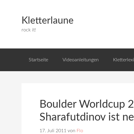
Kletterlaune
rock it!
Startseite
Videoanleitungen
Kletterlex
Boulder Worldcup 2
Sharafutdinov ist n
17. Juli 2011
von
Flo