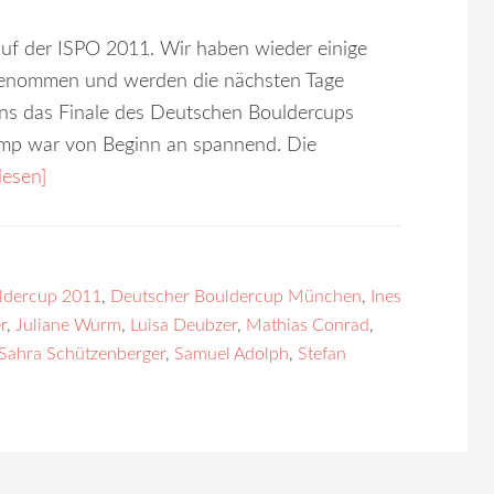
auf der ISPO 2011. Wir haben wieder einige
 genommen und werden die nächsten Tage
uns das Finale des Deutschen Bouldercups
amp war von Beginn an spannend. Die
lesen]
ldercup 2011
,
Deutscher Bouldercup München
,
Ines
r
,
Juliane Wurm
,
Luisa Deubzer
,
Mathias Conrad
,
Sahra Schützenberger
,
Samuel Adolph
,
Stefan