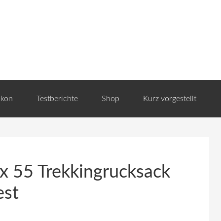
ikon
Testberichte
Shop
Kurz vorgestellt
 55 Trekkingrucksack
est