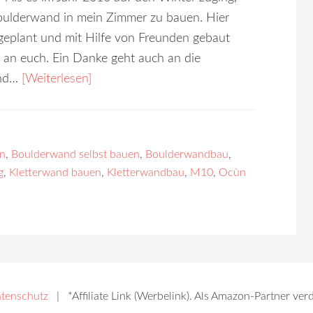
Boulderwand in mein Zimmer zu bauen. Hier
 geplant und mit Hilfe von Freunden gebaut
 an euch. Ein Danke geht auch an die
und…
[Weiterlesen]
n
,
Boulderwand selbst bauen
,
Boulderwandbau
,
g
,
Kletterwand bauen
,
Kletterwandbau
,
M10
,
Ocùn
tenschutz
| *Affiliate Link (Werbelink). Als Amazon-Partner verdi