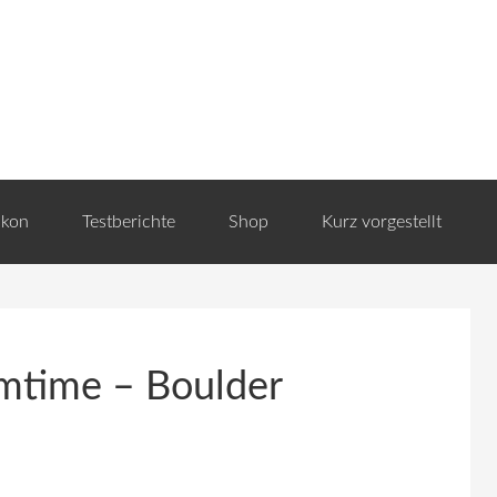
ikon
Testberichte
Shop
Kurz vorgestellt
mtime – Boulder