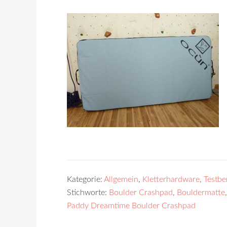
Kategorie:
Allgemein
,
Kletterhardware
,
Testbe
Stichworte:
Boulder Crashpad
,
Bouldermatte
Paddy Dreamtime Boulder Crashpad