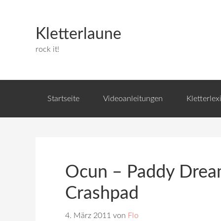
Kletterlaune
rock it!
Startseite
Videoanleitungen
Kletterlex
Ocun – Paddy Drea
Crashpad
4. März 2011
von
Flo