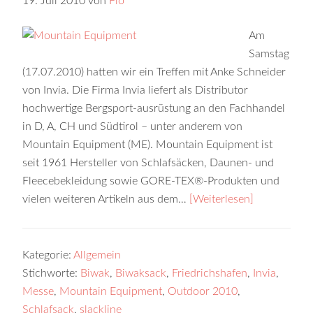
19. Juli 2010
von
Flo
Am
Samstag
(17.07.2010) hatten wir ein Treffen mit Anke Schneider
von Invia. Die Firma Invia liefert als Distributor
hochwertige Bergsport-ausrüstung an den Fachhandel
in D, A, CH und Südtirol – unter anderem von
Mountain Equipment (ME). Mountain Equipment ist
seit 1961 Hersteller von Schlafsäcken, Daunen- und
Fleecebekleidung sowie GORE-TEX®-Produkten und
vielen weiteren Artikeln aus dem…
[Weiterlesen]
Kategorie:
Allgemein
Stichworte:
Biwak
,
Biwaksack
,
Friedrichshafen
,
Invia
,
Messe
,
Mountain Equipment
,
Outdoor 2010
,
Schlafsack
,
slackline