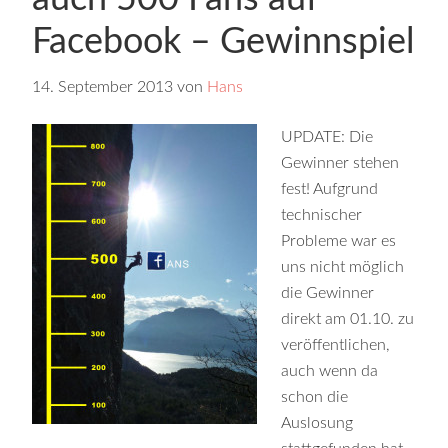
Facebook – Gewinnspiel
14. September 2013
von
Hans
UPDATE: Die
Gewinner stehen
fest! Aufgrund
technischer
Probleme war es
uns nicht möglich
die Gewinner
direkt am 01.10. zu
veröffentlichen,
auch wenn da
schon die
Auslosung