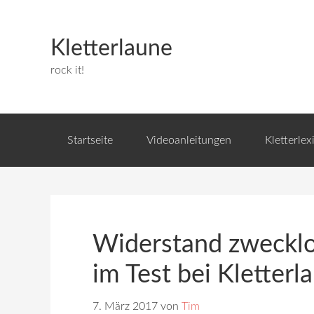
Kletterlaune
rock it!
Startseite
Videoanleitungen
Kletterlex
Widerstand zwecklo
im Test bei Kletterl
7. März 2017
von
Tim