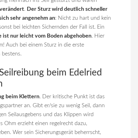
ung mehrfach ins Seil gestürzt und waren
 verändert
.
Der Sturz wird deutlich schneller
t sich sehr angenehm an
: Nicht zu hart und kein
st bei leichten Sichernden der Fall ist. Ein
e ist nur leicht vom Boden abgehoben
. Hier
! Auch bei einem Sturz in die erste
 bestens.
Seilreibung beim Edelried
m
ng beim Klettern
. Der kritische Punkt ist das
spartner an. Gibt er/sie zu wenig Seil, dann
gen Seilausgebens und das Klippen wird
as Ohm erzieht einen regelrecht dazu,
ben. Wer sein Sicherungsgerät beherrscht,