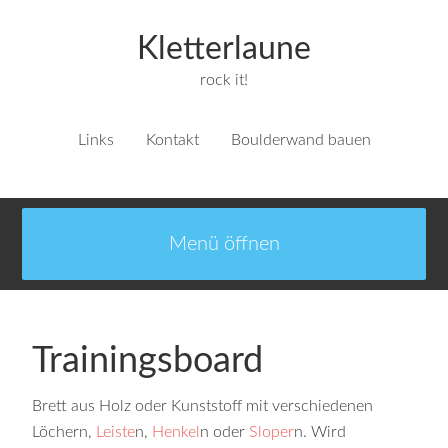
Kletterlaune
rock it!
Links
Kontakt
Boulderwand bauen
Trainingsboard
Brett aus Holz oder Kunststoff mit verschiedenen
Löchern,
Leiste
n,
Henkel
n oder
Sloper
n. Wird